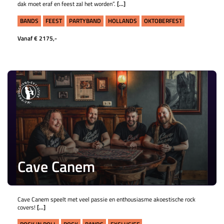
dak moet eraf en feest zal het worden”.
[...]
BANDS
FEEST
PARTYBAND
HOLLANDS
OKTOBERFEST
Vanaf € 2175,-
Cave Canem
Cave Canem speelt met veel passie en enthousiasme akoestische rock
covers!
[...]