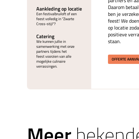
partners en aan
Daarom betaal 
Aankleding op locatie
ben je verzeke
Een festivalbruiloft of een
feest volledig in "Zwarte
feest! We doen
Cross-stijl"?
op locatie zoda
positieve verr
Catering
staan.
We kunnen jullie in
samenwerking met onze
partners tijdens het
feest voorzien van alle
OFFERTE AANV
mogelijke culinaire
verrassingen.
Meer
bekende