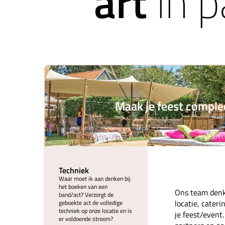
art
in p
Maak je feest comple
Techniek
Waar moet ik aan denken bij
het boeken van een
Ons team denk
band/act? Verzorgt de
locatie, cater
geboekte act de volledige
techniek op onze locatie en is
je feest/event
er voldoende stroom?