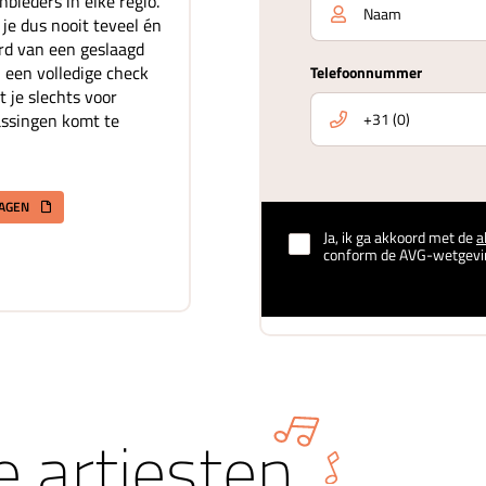
bieders in elke regio.
je dus nooit teveel én
rd van een geslaagd
 een volledige check
Telefoonnummer
t je slechts voor
assingen komt te
RAGEN
Ja, ik ga akkoord met de
a
conform de AVG-wetgevi
 artiesten