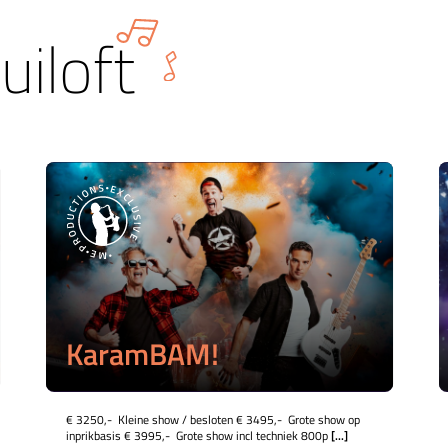
uiloft
KaramBAM!
€ 3250,- Kleine show / besloten € 3495,- Grote show op
inprikbasis € 3995,- Grote show incl techniek 800p
[...]