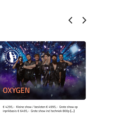
OXYGEN
So
€ 4295,- Kleine show / besloten € 4995,- Grote show op
Soul & S
inprikbasis € 6495,- Grote show incl techniek 800p
[...]
aansteke