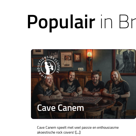
Populair
in Br
Cave Canem
Cave Canem speelt met veel passie en enthousiasme
akoestische rock covers!
[...]