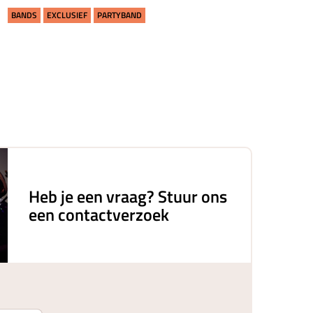
[...]
BANDS
EXCLUSIEF
PARTYBAND
BANDS
SOUL, 
Vanaf € 
Heb je een vraag? Stuur ons
een contactverzoek