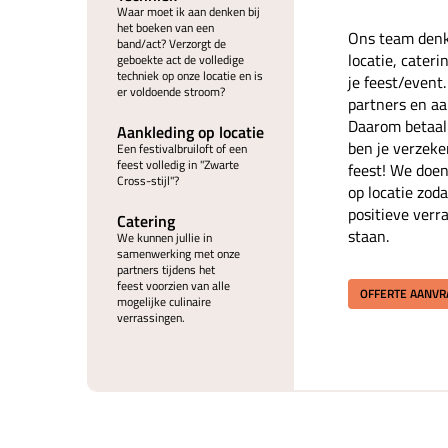
Waar moet ik aan denken bij
het boeken van een
Ons team denk
band/act? Verzorgt de
locatie, cater
geboekte act de volledige
techniek op onze locatie en is
je feest/event
er voldoende stroom?
partners en aan
Daarom betaal 
Aankleding op locatie
ben je verzeke
Een festivalbruiloft of een
feest volledig in "Zwarte
feest! We doen
Cross-stijl"?
op locatie zoda
positieve verr
Catering
staan.
We kunnen jullie in
samenwerking met onze
partners tijdens het
feest voorzien van alle
OFFERTE AANV
mogelijke culinaire
verrassingen.