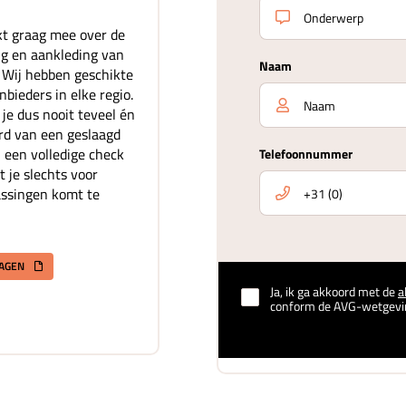
t graag mee over de
ing en aankleding van
Naam
. Wij hebben geschikte
bieders in elke regio.
je dus nooit teveel én
rd van een geslaagd
 een volledige check
Telefoonnummer
t je slechts voor
assingen komt te
RAGEN
Ja, ik ga akkoord met de
a
conform de AVG-wetgevi