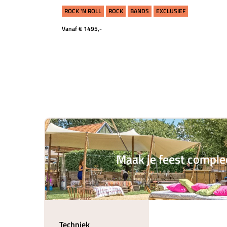
ROCK 'N ROLL
ROCK
BANDS
EXCLUSIEF
Vanaf € 1495,-
Maak je feest comple
Techniek