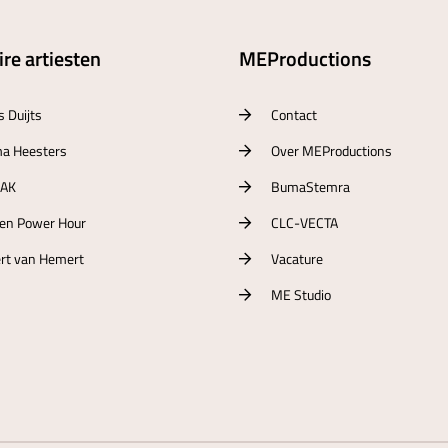
re artiesten
MEProductions
s Duijts
Contact
a Heesters
Over MEProductions
RAK
BumaStemra
ten Power Hour
CLC-VECTA
rt van Hemert
Vacature
ME Studio