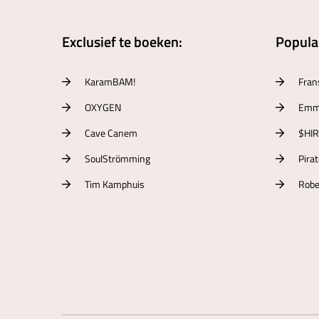
Exclusief te boeken:
Populai
KaramBAM!
Fran
OXYGEN
Emm
Cave Canem
$HI
SoulStrömming
Pira
Tim Kamphuis
Robe