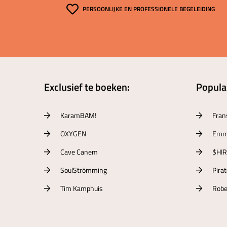
PERSOONLIJKE EN PROFESSIONELE BEGELEIDING
Exclusief te boeken:
Populai
KaramBAM!
Fran
OXYGEN
Emm
Cave Canem
$HI
SoulStrömming
Pira
Tim Kamphuis
Robe