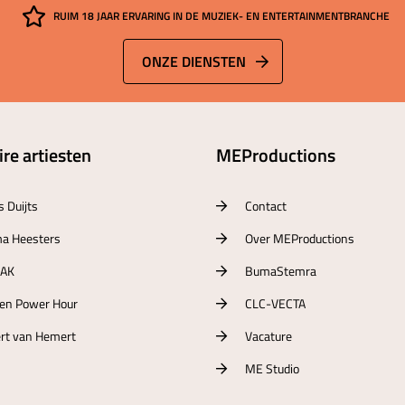
RUIM 18 JAAR ERVARING IN DE MUZIEK- EN ENTERTAINMENTBRANCHE
ONZE DIENSTEN
re artiesten
MEProductions
s Duijts
Contact
a Heesters
Over MEProductions
RAK
BumaStemra
ten Power Hour
CLC-VECTA
rt van Hemert
Vacature
ME Studio