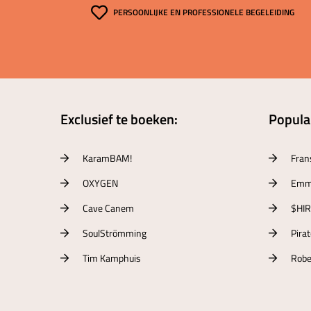
PERSOONLIJKE EN PROFESSIONELE BEGELEIDING
Exclusief te boeken:
Populai
KaramBAM!
Fran
OXYGEN
Emm
Cave Canem
$HI
SoulStrömming
Pira
Tim Kamphuis
Robe