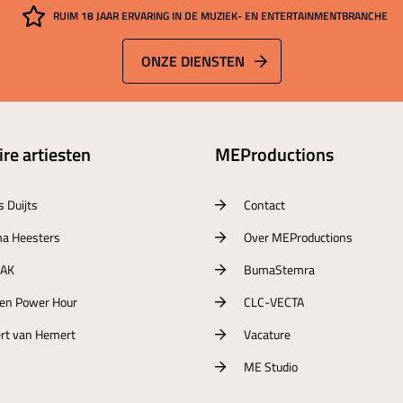
RUIM 18 JAAR ERVARING IN DE MUZIEK- EN ENTERTAINMENTBRANCHE
ONZE DIENSTEN
re artiesten
MEProductions
s Duijts
Contact
a Heesters
Over MEProductions
RAK
BumaStemra
ten Power Hour
CLC-VECTA
rt van Hemert
Vacature
ME Studio