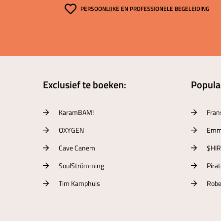
PERSOONLIJKE EN PROFESSIONELE BEGELEIDING
Exclusief te boeken:
Populai
KaramBAM!
Fran
OXYGEN
Emm
Cave Canem
$HI
SoulStrömming
Pira
Tim Kamphuis
Robe