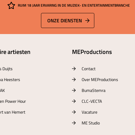
RUIM 18 JAAR ERVARING IN DE MUZIEK- EN ENTERTAINMENTBRANCHE
ONZE DIENSTEN
re artiesten
MEProductions
s Duijts
Contact
a Heesters
Over MEProductions
RAK
BumaStemra
ten Power Hour
CLC-VECTA
rt van Hemert
Vacature
ME Studio