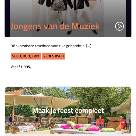
Jongens van de Muziek
Dé akoestische coverband voor elke gelegenheid!
[...]
SOLO, DUO, TRIO
AKOESTISCH
Vanaf € 995,-
Maak je feest compleet