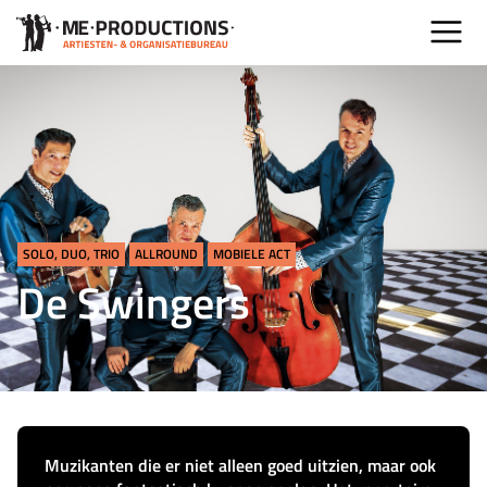
SOLO, DUO, TRIO
ALLROUND
MOBIELE ACT
De Swingers
Muzikanten die er niet alleen goed uitzien, maar ook