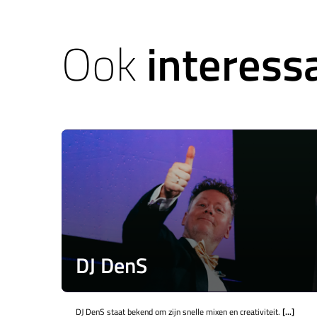
Ook
interess
DJ DenS
DJ DenS staat bekend om zijn snelle mixen en creativiteit.
[...]