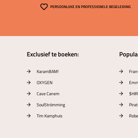
PERSOONLIJKE EN PROFESSIONELE BEGELEIDING
Exclusief te boeken:
Populai
KaramBAM!
Fran
OXYGEN
Emm
Cave Canem
$HI
SoulStrömming
Pira
Tim Kamphuis
Robe