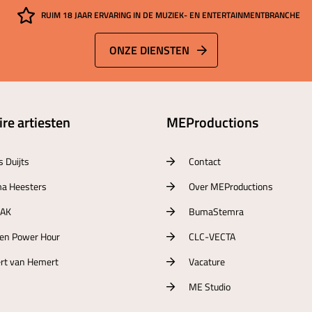
RUIM 18 JAAR ERVARING IN DE MUZIEK- EN ENTERTAINMENTBRANCHE
ONZE DIENSTEN
re artiesten
MEProductions
s Duijts
Contact
a Heesters
Over MEProductions
RAK
BumaStemra
ten Power Hour
CLC-VECTA
rt van Hemert
Vacature
ME Studio