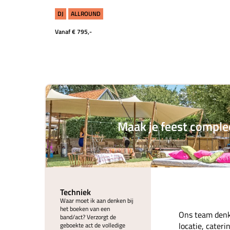
DJ
ALLROUND
Vanaf € 795,-
Maak je feest comple
Techniek
Waar moet ik aan denken bij
het boeken van een
Ons team denk
band/act? Verzorgt de
locatie, cater
geboekte act de volledige