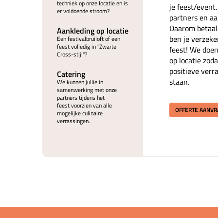
techniek op onze locatie en is
je feest/event
er voldoende stroom?
partners en aan
Daarom betaal 
Aankleding op locatie
ben je verzeke
Een festivalbruiloft of een
feest volledig in "Zwarte
feest! We doen
Cross-stijl"?
op locatie zoda
positieve verr
Catering
staan.
We kunnen jullie in
samenwerking met onze
partners tijdens het
feest voorzien van alle
OFFERTE AANV
mogelijke culinaire
verrassingen.