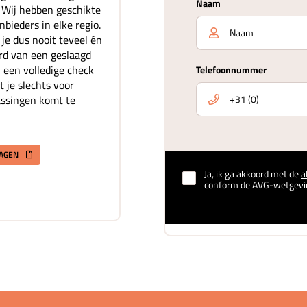
Naam
. Wij hebben geschikte
bieders in elke regio.
je dus nooit teveel én
rd van een geslaagd
 een volledige check
Telefoonnummer
t je slechts voor
assingen komt te
RAGEN
Ja, ik ga akkoord met de
a
conform de AVG-wetgevi