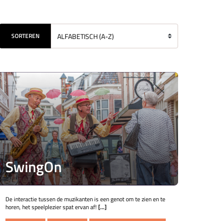
SORTEREN
SwingOn
De interactie tussen de muzikanten is een genot om te zien en te
horen, het speelplezier spat ervan af!
[...]