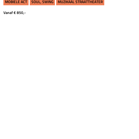
MOBIELE ACT
SOUL, SWING
MUZIKAAL STRAATTHEATER
Vanaf € 850,-