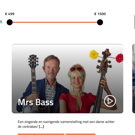
€ 499
€ 1500
T:
Mrs Bass
Een zingende en swingende samenstelling met een dame achter
de contrabas!
[...]