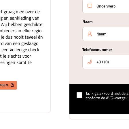
t graag mee over de
ing en aankleding van
Naam
. Wij hebben geschikte
bieders in elke regio.
je dus nooit teveel én
rd van een geslaagd
 een volledige check
Telefoonnummer
t je slechts voor
assingen komt te
RAGEN
Ja, ik ga akkoord met de
a
conform de AVG-wetgevi