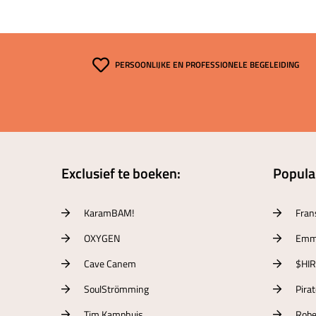
PERSOONLIJKE EN PROFESSIONELE BEGELEIDING
Exclusief te boeken:
Populai
KaramBAM!
Fran
OXYGEN
Emm
Cave Canem
$HI
SoulStrömming
Pira
Tim Kamphuis
Robe