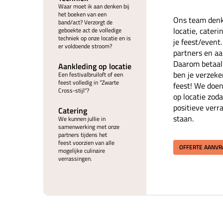
Waar moet ik aan denken bij
het boeken van een
Ons team denk
band/act? Verzorgt de
locatie, cater
geboekte act de volledige
techniek op onze locatie en is
je feest/event
er voldoende stroom?
partners en aan
Daarom betaal 
Aankleding op locatie
ben je verzeke
Een festivalbruiloft of een
feest volledig in "Zwarte
feest! We doen
Cross-stijl"?
op locatie zoda
positieve verr
Catering
staan.
We kunnen jullie in
samenwerking met onze
partners tijdens het
feest voorzien van alle
OFFERTE AANV
mogelijke culinaire
verrassingen.