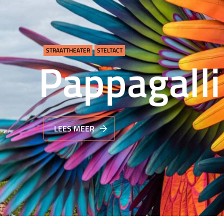
STRAATTHEATER
STELTACT
Pappagalli
LEES MEER