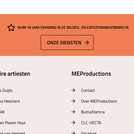
RUIM 18 JAAR ERVARING IN DE MUZIEK- EN ENTERTAINMENTBRANCHE
ONZE DIENSTEN
re artiesten
MEProductions
s Duijts
Contact
a Heesters
Over MEProductions
RAK
BumaStemra
ten Power Hour
CLC-VECTA
rt van Hemert
Vacature