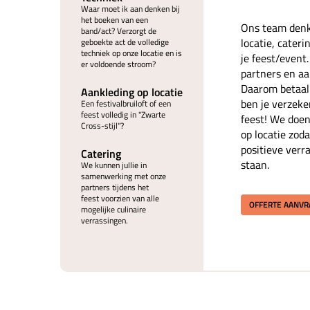
Waar moet ik aan denken bij
het boeken van een
Ons team denk
band/act? Verzorgt de
locatie, cater
geboekte act de volledige
techniek op onze locatie en is
je feest/event
er voldoende stroom?
partners en aan
Daarom betaal 
Aankleding op locatie
ben je verzeke
Een festivalbruiloft of een
feest volledig in "Zwarte
feest! We doen
Cross-stijl"?
op locatie zoda
positieve verr
Catering
staan.
We kunnen jullie in
samenwerking met onze
partners tijdens het
feest voorzien van alle
OFFERTE AANV
mogelijke culinaire
verrassingen.