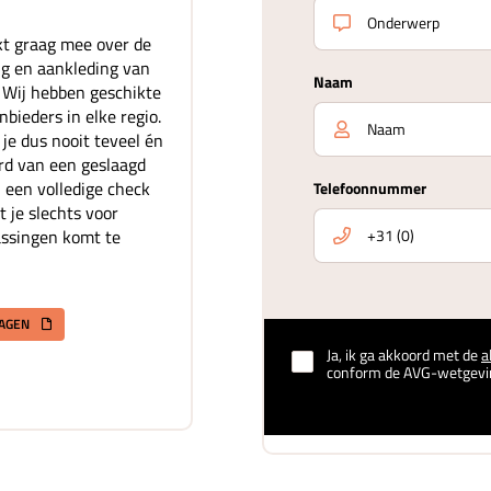
t graag mee over de
ing en aankleding van
Naam
. Wij hebben geschikte
bieders in elke regio.
je dus nooit teveel én
rd van een geslaagd
 een volledige check
Telefoonnummer
t je slechts voor
assingen komt te
RAGEN
Ja, ik ga akkoord met de
a
conform de AVG-wetgevi