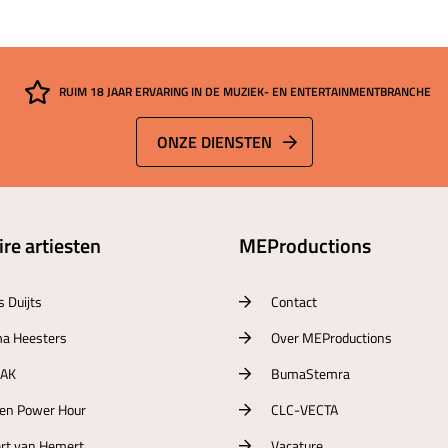
RUIM 18 JAAR ERVARING IN DE MUZIEK- EN ENTERTAINMENTBRANCHE
ONZE DIENSTEN
re artiesten
MEProductions
s Duijts
Contact
a Heesters
Over MEProductions
RAK
BumaStemra
ten Power Hour
CLC-VECTA
rt van Hemert
Vacature