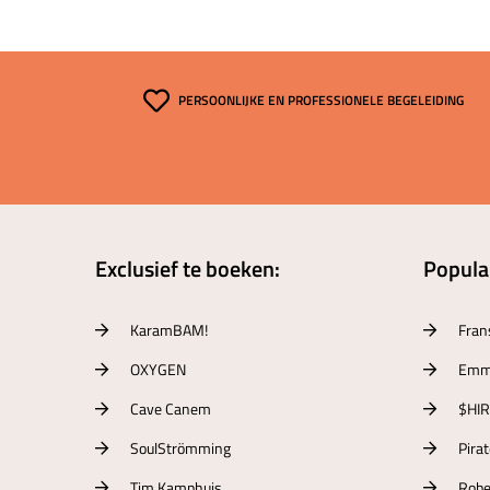
PERSOONLIJKE EN PROFESSIONELE BEGELEIDING
Exclusief te boeken:
Populai
KaramBAM!
Fran
OXYGEN
Emm
Cave Canem
$HI
SoulStrömming
Pira
Tim Kamphuis
Robe