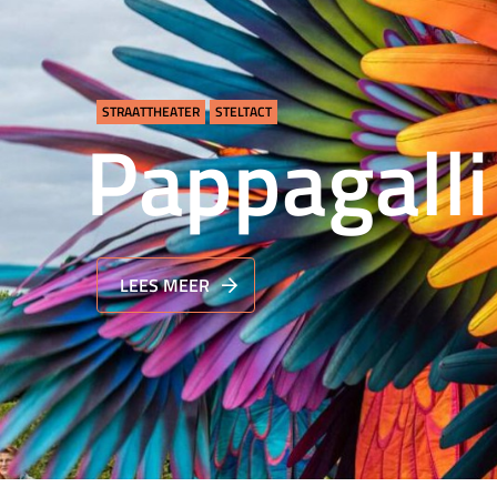
STRAATTHEATER
STELTACT
Pappagalli
LEES MEER