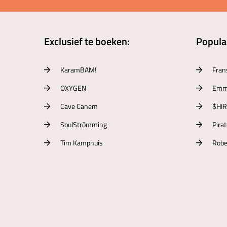
Exclusief te boeken:
Populai
KaramBAM!
Fran
OXYGEN
Emm
Cave Canem
$HI
SoulStrömming
Pira
Tim Kamphuis
Robe