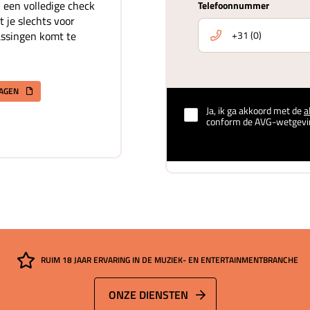
 een volledige check
Telefoonnummer
t je slechts voor
assingen komt te
RAGEN
Ja, ik ga akkoord met de
a
conform de AVG-wetgevi
RUIM 18 JAAR ERVARING IN DE MUZIEK- EN ENTERTAINMENTBRANCHE
ONZE DIENSTEN