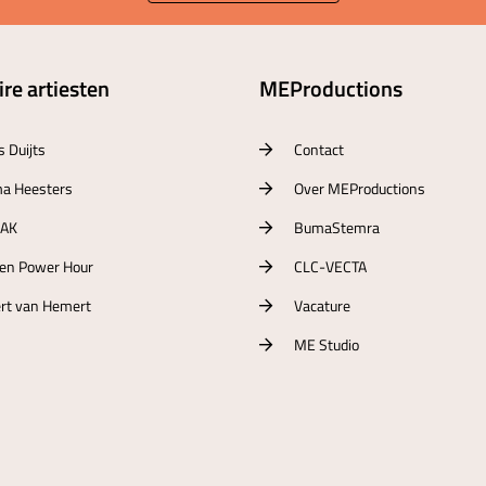
re artiesten
MEProductions
s Duijts
Contact
a Heesters
Over MEProductions
RAK
BumaStemra
ten Power Hour
CLC-VECTA
rt van Hemert
Vacature
ME Studio