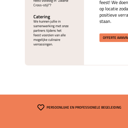
feest volledig in "Zwarte
feest! We doen
Cross-stijl"?
op locatie zoda
positieve verr
Catering
staan.
We kunnen jullie in
samenwerking met onze
partners tijdens het
feest voorzien van alle
OFFERTE AANV
mogelijke culinaire
verrassingen.
PERSOONLIJKE EN PROFESSIONELE BEGELEIDING