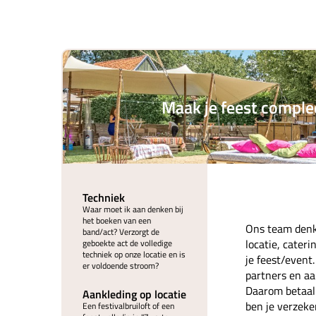
Maak je feest comple
Techniek
Waar moet ik aan denken bij
het boeken van een
Ons team denk
band/act? Verzorgt de
locatie, cater
geboekte act de volledige
techniek op onze locatie en is
je feest/event
er voldoende stroom?
partners en aan
Daarom betaal 
Aankleding op locatie
ben je verzeke
Een festivalbruiloft of een