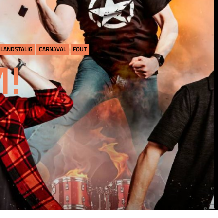
LANDSTALIG
CARNAVAL
FOUT
!