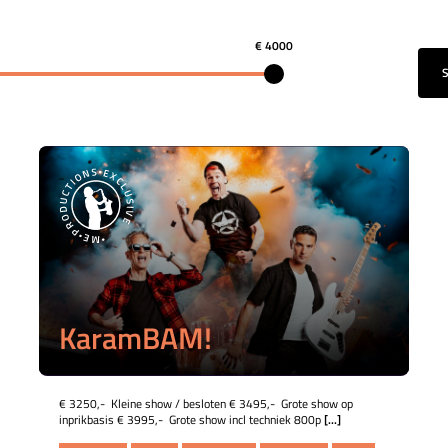
€ 4000
KaramBAM!
€ 3250,- Kleine show / besloten € 3495,- Grote show op
inprikbasis € 3995,- Grote show incl techniek 800p
[...]