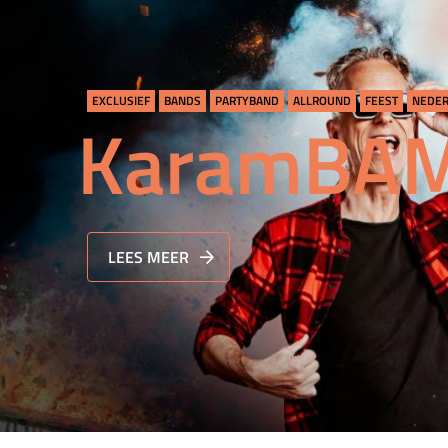
EXCLUSIEF
BANDS
PARTYBAND
ALLROUND
FEEST
NEDER
KaramBAM
LEES MEER