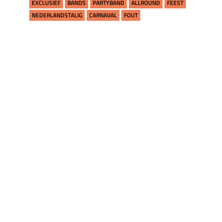
EXCLUSIEF
BANDS
PARTYBAND
ALLROUND
FEEST
NEDERLANDSTALIG
CARNAVAL
FOUT