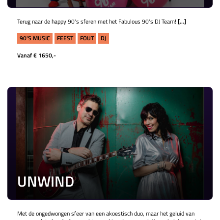
Terug naar de happy 90's sferen met het Fabulous 90's DJ Team!
[...]
90'S MUSIC
FEEST
FOUT
DJ
Vanaf € 1650,-
UNWIND
Met de ongedwongen sfeer van een akoestisch duo, maar het geluid van