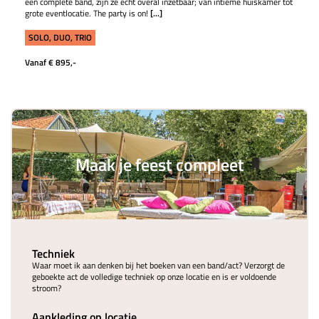
een complete band, zijn ze echt overal inzetbaar; van intieme huiskamer tot
grote eventlocatie. The party is on!
[...]
SOLO, DUO, TRIO
Vanaf € 895,-
Maak je feest compleet
Techniek
Waar moet ik aan denken bij het boeken van een band/act? Verzorgt de
geboekte act de volledige techniek op onze locatie en is er voldoende
stroom?
Aankleding op locatie