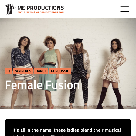
DJ
ZANGERES
DANCE
PERCUSSIE
Female Fusion
It’s all in the name: these ladies blend their musical