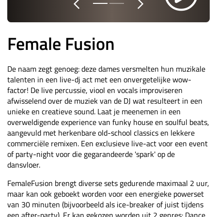
Female Fusion
De naam zegt genoeg: deze dames versmelten hun muzikale
talenten in een live-dj act met een onvergetelijke wow-
factor! De live percussie, viool en vocals improviseren
afwisselend over de muziek van de DJ wat resulteert in een
unieke en creatieve sound. Laat je meenemen in een
overweldigende experience van funky house en soulful beats,
aangevuld met herkenbare old-school classics en lekkere
commerciële remixen. Een exclusieve live-act voor een event
of party-night voor die gegarandeerde 'spark' op de
dansvloer.
FemaleFusion brengt diverse sets gedurende maximaal 2 uur,
maar kan ook geboekt worden voor een energieke powerset
van 30 minuten (bijvoorbeeld als ice-breaker of juist tijdens
een after-party). Er kan gekozen worden uit 2 genres: Dance