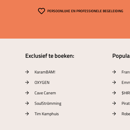
PERSOONLIJKE EN PROFESSIONELE BEGELEIDING
Exclusief te boeken:
Populai
KaramBAM!
Fran
OXYGEN
Emm
Cave Canem
$HI
SoulStrömming
Pira
Tim Kamphuis
Robe