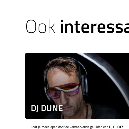
Ook
interess
DJ DUNE
Laat je meeslepen door de kenmerkende geluiden van DJ DUNE!