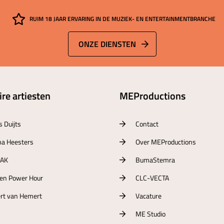
RUIM 18 JAAR ERVARING IN DE MUZIEK- EN ENTERTAINMENTBRANCHE
ONZE DIENSTEN
re artiesten
MEProductions
s Duijts
Contact
a Heesters
Over MEProductions
RAK
BumaStemra
ten Power Hour
CLC-VECTA
rt van Hemert
Vacature
ME Studio