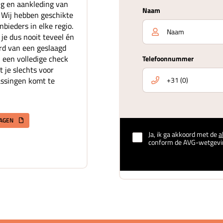
ing en aankleding van
Naam
. Wij hebben geschikte
bieders in elke regio.
je dus nooit teveel én
rd van een geslaagd
 een volledige check
Telefoonnummer
t je slechts voor
assingen komt te
RAGEN
Ja, ik ga akkoord met de
a
conform de AVG-wetgevi