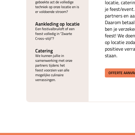
locatie, cater
geboekte act de volledige
techniek op onze locatie en is
je feest/event
er voldoende stroom?
partners en aan
Daarom betaal 
Aankleding op locatie
ben je verzeke
Een festivalbruiloft of een
feest volledig in "Zwarte
feest! We doen
Cross-stijl"?
op locatie zoda
positieve verr
Catering
staan.
We kunnen jullie in
samenwerking met onze
partners tijdens het
feest voorzien van alle
OFFERTE AANV
mogelijke culinaire
verrassingen.