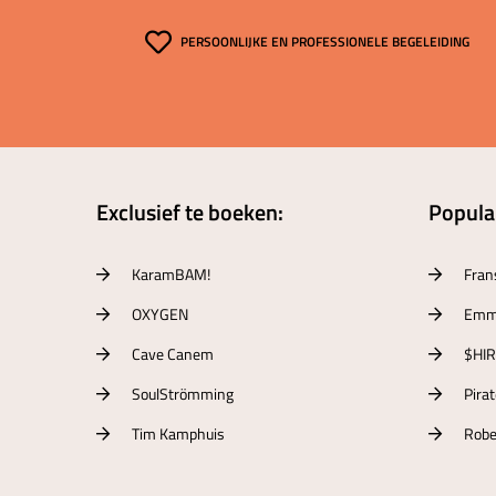
PERSOONLIJKE EN PROFESSIONELE BEGELEIDING
Exclusief te boeken:
Populai
KaramBAM!
Fran
OXYGEN
Emm
Cave Canem
$HI
SoulStrömming
Pira
Tim Kamphuis
Robe