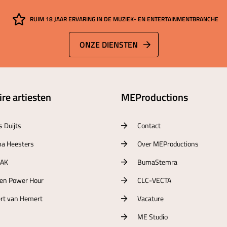
RUIM 18 JAAR ERVARING IN DE MUZIEK- EN ENTERTAINMENTBRANCHE
ONZE DIENSTEN
re artiesten
MEProductions
s Duijts
Contact
a Heesters
Over MEProductions
RAK
BumaStemra
ten Power Hour
CLC-VECTA
rt van Hemert
Vacature
ME Studio