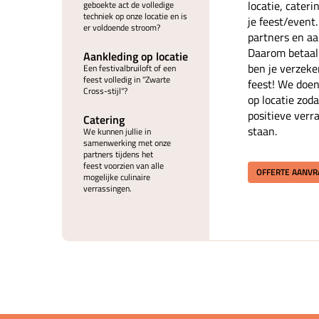
locatie, cater
geboekte act de volledige
techniek op onze locatie en is
je feest/event
er voldoende stroom?
partners en aan
Daarom betaal 
Aankleding op locatie
ben je verzeke
Een festivalbruiloft of een
feest volledig in "Zwarte
feest! We doen
Cross-stijl"?
op locatie zoda
positieve verr
Catering
staan.
We kunnen jullie in
samenwerking met onze
partners tijdens het
feest voorzien van alle
OFFERTE AANV
mogelijke culinaire
verrassingen.