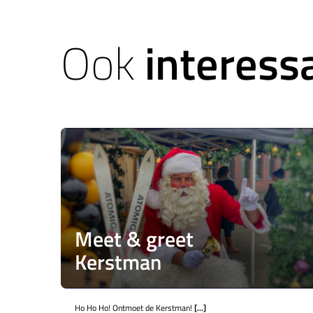
Ook
interess
Meet & greet
Kerstman
Ho Ho Ho! Ontmoet de Kerstman!
[...]