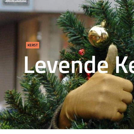
KERST
Levende K