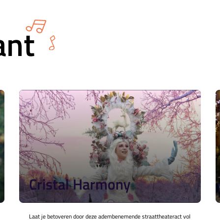
ant
Cristal Harmony
Laat je betoveren door deze adembenemende straattheateract vol