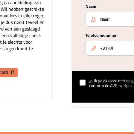
ing en aankleding van
Naam
. Wij hebben geschikte
bieders in elke regio.
je dus nooit teveel én
rd van een geslaagd
 een volledige check
Telefoonnummer
t je slechts voor
assingen komt te
RAGEN
Ja, ik ga akkoord met de
a
conform de AVG-wetgevi