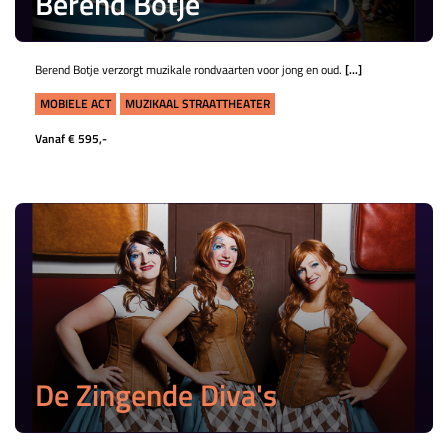
Berend Botje
Berend Botje verzorgt muzikale rondvaarten voor jong en oud.
[...]
MOBIELE ACT
MUZIKAAL STRAATTHEATER
Vanaf € 595,-
De Zingende Diva's