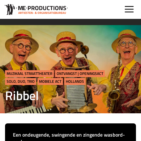
MUZIKAAL STRAATTHEATER
ONTVANGST | OPENINGSACT
SOLO, DUO, TRIO
MOBIELE ACT
HOLLANDS
Ribbel
Een ondeugende, swingende en zingende wasbord-