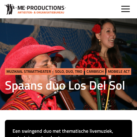
MUZIKAAL STRAATTHEATER
SOLO, DUO, TRIO
CARIBISCH
MOBIELE ACT
Spaans duo Los Del Sol
Een swingend duo met thematische livemuziek,