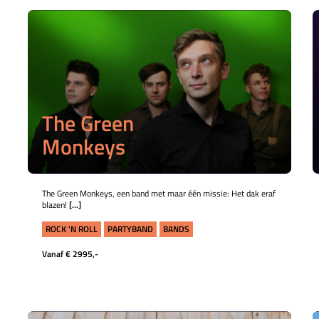
The Green
Monkeys
The Green Monkeys, een band met maar één missie: Het dak eraf
blazen!
[...]
ROCK 'N ROLL
PARTYBAND
BANDS
Vanaf € 2995,-