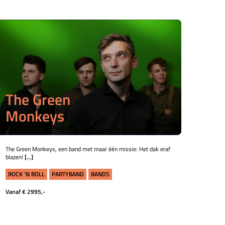
The Green
Monkeys
The Green Monkeys, een band met maar één missie: Het dak eraf
blazen!
[...]
ROCK 'N ROLL
PARTYBAND
BANDS
Vanaf € 2995,-