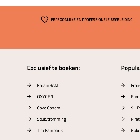
PERSOONLIJKE EN PROFESSIONELE BEGELEIDING
Exclusief te boeken:
Populai
KaramBAM!
Fran
OXYGEN
Emm
Cave Canem
$HI
SoulStrömming
Pira
Tim Kamphuis
Robe