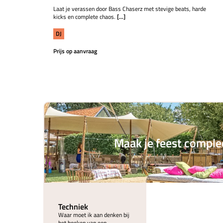
Laat je verassen door Bass Chaserz met stevige beats, harde
kicks en complete chaos.
[...]
DJ
Prijs op aanvraag
Maak je feest comple
Techniek
Waar moet ik aan denken bij
het boeken van een