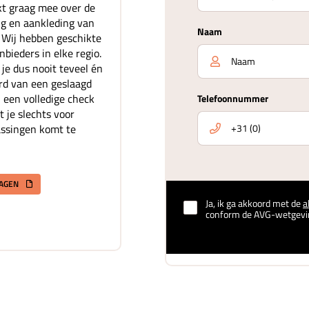
t graag mee over de
ing en aankleding van
Naam
. Wij hebben geschikte
bieders in elke regio.
je dus nooit teveel én
rd van een geslaagd
 een volledige check
Telefoonnummer
t je slechts voor
assingen komt te
RAGEN
Ja, ik ga akkoord met de
a
conform de AVG-wetgevi