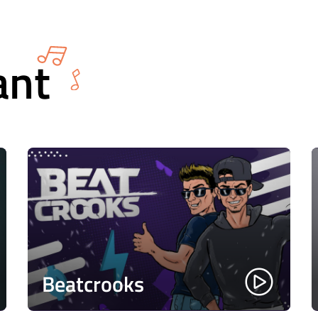
ant
Beatcrooks