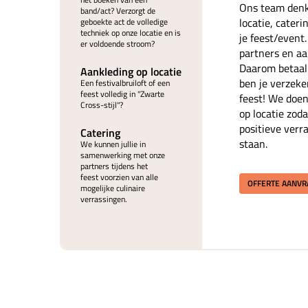
Ons team denk
band/act? Verzorgt de
locatie, cater
geboekte act de volledige
techniek op onze locatie en is
je feest/event
er voldoende stroom?
partners en aan
Daarom betaal 
Aankleding op locatie
ben je verzeke
Een festivalbruiloft of een
feest volledig in "Zwarte
feest! We doen
Cross-stijl"?
op locatie zoda
positieve verr
Catering
staan.
We kunnen jullie in
samenwerking met onze
partners tijdens het
feest voorzien van alle
OFFERTE AANV
mogelijke culinaire
verrassingen.