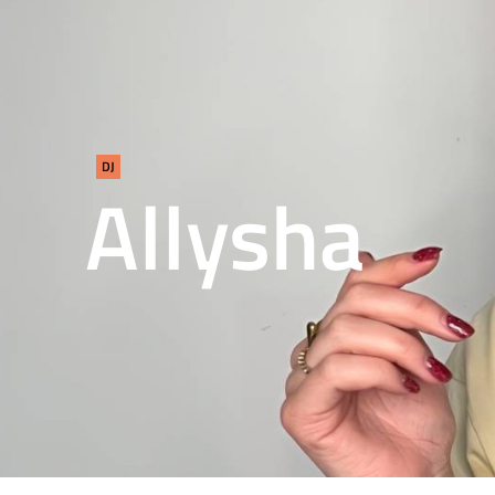
DJ
Allysha