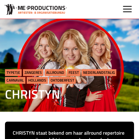
TYPETJE
ZANGERES
ALLROUND
FEEST
NEDERLANDSTALIG
CARNAVAL
HOLLANDS
OKTOBERFEST
CHRISTYN
CHRISTYN staat bekend om haar allround repertoire