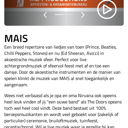
MAIS
Een breed repertoire van liedjes van toen (Prince, Beatles,
Chilli Peppers, Stones) en nu (Ed Sheeran, Avicci) in
akoestische muziek sfeer. Perfect voor live
achtergrondmuziek of sfeervol feest met af en toe een
dansje. Door de akoestische instrumenten en de manier van
spelen klinkt de muziek van MAIS al snel toegankelijk en
aangenaam.
Wees niet verbaasd als je opa en oma Nirvana ook opeens
heel leuk vinden of jij "een ouwe band" als The Doors opeens
toch wel heel cool vindt. Deze band bestaat uit 100%
beroepsmuzikanten en wordt veel geboekt voor (zakelijk of
particulier) ceremonie, bruiloftmuziek, tuinfeest,
receptie/borrel. Wil je live muziek waar je gezellig bij kan