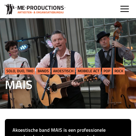
SOLO, DUO, TRIO
BANDS
AKOESTISCH
MOBIELE ACT
POP
ROCK
MAIS
Akoestische band MAIS is een professionele