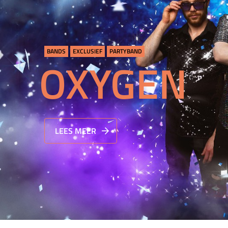
BANDS
EXCLUSIEF
PARTYBAND
OXYGEN
LEES MEER