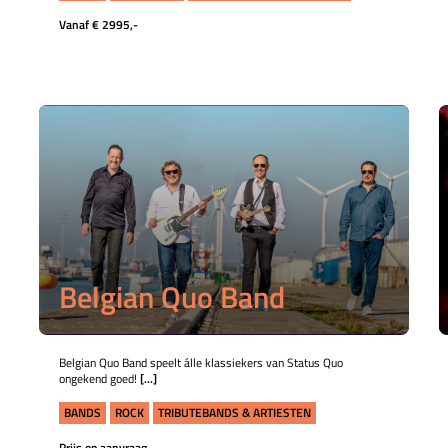
Vanaf € 2995,-
Belgian Quo Band
Belgian Quo Band speelt álle klassiekers van Status Quo
ongekend goed!
[...]
BANDS
ROCK
TRIBUTEBANDS & ARTIESTEN
Prijs op aanvraag