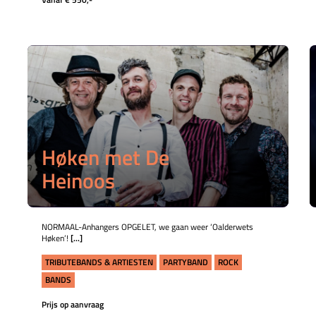
Høken met De
Heinoos
NORMAAL-Anhangers OPGELET, we gaan weer ‘Oalderwets
Høken’!
[...]
TRIBUTEBANDS & ARTIESTEN
PARTYBAND
ROCK
BANDS
Prijs op aanvraag