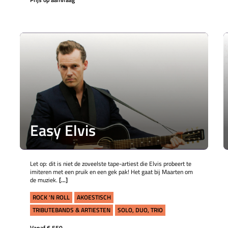
Easy Elvis
Let op: dit is niet de zoveelste tape-artiest die Elvis probeert te
imiteren met een pruik en een gek pak! Het gaat bij Maarten om
de muziek.
[...]
ROCK 'N ROLL
AKOESTISCH
TRIBUTEBANDS & ARTIESTEN
SOLO, DUO, TRIO
Vanaf € 550,-