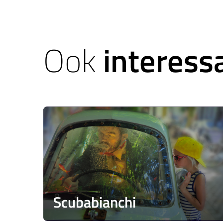
Ook
interess
Scubabianchi