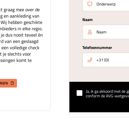
t graag mee over de
ing en aankleding van
Naam
. Wij hebben geschikte
bieders in elke regio.
je dus nooit teveel én
rd van een geslaagd
 een volledige check
Telefoonnummer
t je slechts voor
assingen komt te
RAGEN
Ja, ik ga akkoord met de
a
conform de AVG-wetgevi