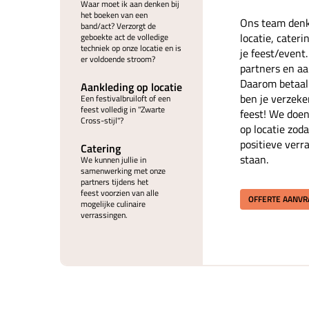
Waar moet ik aan denken bij
het boeken van een
Ons team denk
band/act? Verzorgt de
locatie, cater
geboekte act de volledige
techniek op onze locatie en is
je feest/event
er voldoende stroom?
partners en aan
Daarom betaal 
Aankleding op locatie
ben je verzeke
Een festivalbruiloft of een
feest volledig in "Zwarte
feest! We doen
Cross-stijl"?
op locatie zoda
positieve verr
Catering
staan.
We kunnen jullie in
samenwerking met onze
partners tijdens het
feest voorzien van alle
OFFERTE AANV
mogelijke culinaire
verrassingen.