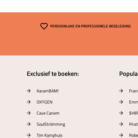
PERSOONLIJKE EN PROFESSIONELE BEGELEIDING
Exclusief te boeken:
Populai
KaramBAM!
Fran
OXYGEN
Emm
Cave Canem
$HI
SoulStrömming
Pira
Tim Kamphuis
Robe