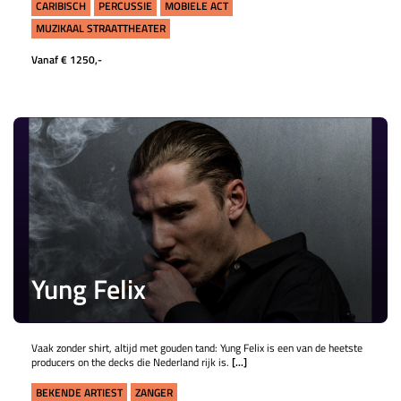
CARIBISCH
PERCUSSIE
MOBIELE ACT
MUZIKAAL STRAATTHEATER
Vanaf € 1250,-
Yung Felix
Vaak zonder shirt, altijd met gouden tand: Yung Felix is een van de heetste
producers on the decks die Nederland rijk is.
[...]
BEKENDE ARTIEST
ZANGER