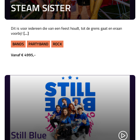
STEAM SISTER
Dit is voor iedereen die van een feest houdt, tot de grens gaat en eraan
voorbij!
[...]
BANDS
PARTYBAND
ROCK
Vanaf € 4995,-
Still Blue