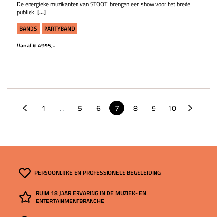
De energieke muzikanten van STOOT! brengen een show voor het brede
publiek!
[...]
BANDS
PARTYBAND
Vanaf € 4995,-
1
...
5
6
7
8
9
10
PERSOONLIJKE EN PROFESSIONELE BEGELEIDING
RUIM 18 JAAR ERVARING IN DE MUZIEK- EN
ENTERTAINMENTBRANCHE