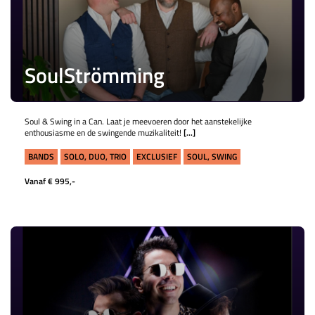
SoulStrömming
Soul & Swing in a Can. Laat je meevoeren door het aanstekelijke
enthousiasme en de swingende muzikaliteit!
[...]
BANDS
SOLO, DUO, TRIO
EXCLUSIEF
SOUL, SWING
Vanaf € 995,-