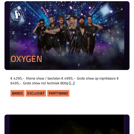
OXYGEN
€ 4295,- Kleine show / besloten € 4995,- Grote show op inprikbasis €
6495,- Grote show incl techniek 800p
[...]
BANDS
EXCLUSIEF
PARTYBAND