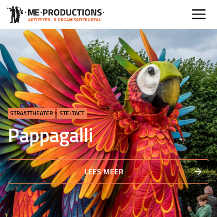
STRAATTHEATER
STELTACT
Pappagalli
LEES MEER