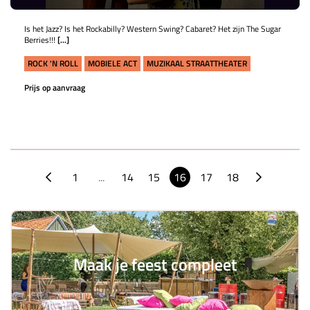
Is het Jazz? Is het Rockabilly? Western Swing? Cabaret? Het zijn The Sugar
Berries!!!
[...]
ROCK 'N ROLL
MOBIELE ACT
MUZIKAAL STRAATTHEATER
Prijs op aanvraag
1
...
14
15
16
17
18
Maak je feest compleet