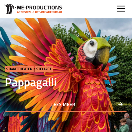
STRAATTHEATER
STELTACT
Pappagalli
LEES MEER