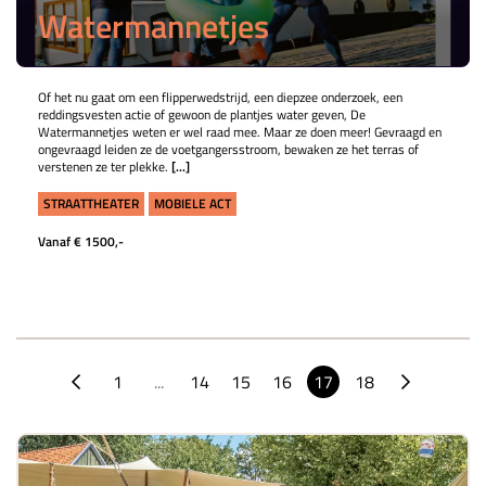
Watermannetjes
Of het nu gaat om een flipperwedstrijd, een diepzee onderzoek, een
reddingsvesten actie of gewoon de plantjes water geven, De
Watermannetjes weten er wel raad mee. Maar ze doen meer! Gevraagd en
ongevraagd leiden ze de voetgangersstroom, bewaken ze het terras of
verstenen ze ter plekke.
[...]
STRAATTHEATER
MOBIELE ACT
Vanaf € 1500,-
1
...
14
15
16
17
18