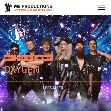
BANDS
EXCLUSIEF
PARTYBAND
OXYGEN
LEES MEER