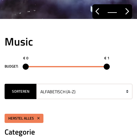
Music
€ 0
€ 1
BUDGET:
SORTEREN
HERSTEL ALLES
Categorie