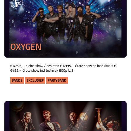
OXYGEN
€ 4295,- Kleine show / besloten € 4995,- Grote show op inprikbasis €
6495,- Grote show incl techniek 800p
[...]
BANDS
EXCLUSIEF
PARTYBAND