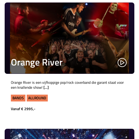
Orange River
Orange River is een vijfkoppige pop/rock coverband die garant staat voor
een knallende show!
[...]
BANDS
ALLROUND
Vanaf € 2995,-