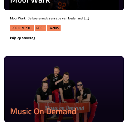
Mooi Wark! De boerenrock sensatie van Nederland!
[...]
ROCK 'N ROLL
ROCK
BANDS
Prijs op aanvraag
Music On Demand