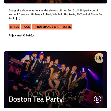
Energieke show waarin alle klassiekers uit het Bon Scott tijdperk voorbij
komen! Denk aan Highway To Hell, Whole Lotta Rosie, TNT en Let There Be
Rock.
[...]
BANDS
ROCK
TRIBUTEBANDS & ARTIESTEN
Prijs vanaf € 1495,-
Boston Tea Party!