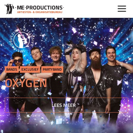
BANDS
EXCLUSIEF
PARTYBAND
OXYGEN
LEES MEER