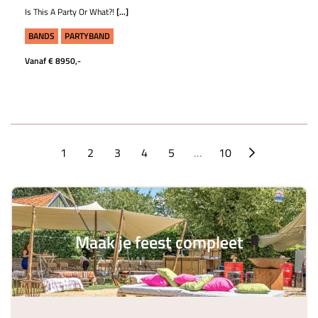
Is This A Party Or What?!
[...]
BANDS
PARTYBAND
Vanaf € 8950,-
1
2
3
4
5
…
10
Maak je feest compleet