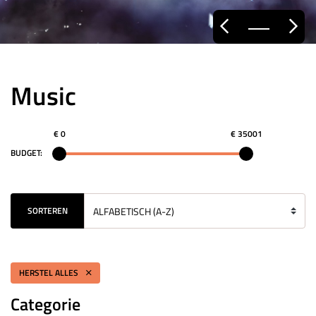
Music
€ 0
€ 35001
BUDGET:
SORTEREN
HERSTEL ALLES
Categorie