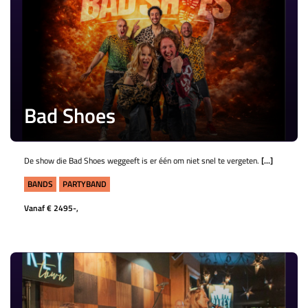
Bad Shoes
De show die Bad Shoes weggeeft is er één om niet snel te vergeten.
[...]
BANDS
PARTYBAND
Vanaf € 2495-,