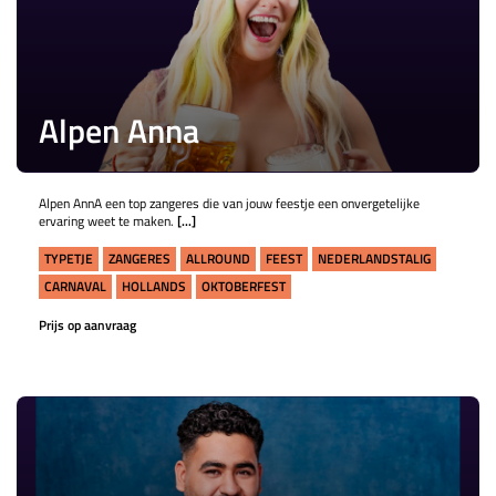
Alpen Anna
Alpen AnnA een top zangeres die van jouw feestje een onvergetelijke
ervaring weet te maken.
[...]
TYPETJE
ZANGERES
ALLROUND
FEEST
NEDERLANDSTALIG
CARNAVAL
HOLLANDS
OKTOBERFEST
Prijs op aanvraag