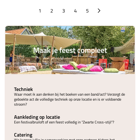
1
2
3
4
5
Maak je feest compleet
Techniek
Waar moet ik aan denken bij het boeken van een band/act? Verzorgt de
geboekte act de volledige techniek op onze locatie en is er voldoende
stroom?
Aankleding op locatie
Een festivalbruiloft of een feest volledig in "Zwarte Cross-stijl"?
Catering
We kunnen jullie in samenwerking met onze partners tijdens het