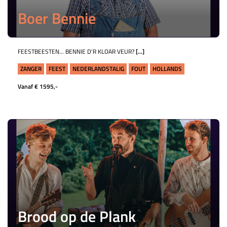
Boer Bennie
FEESTBEESTEN... BENNIE D'R KLOAR VEUR?
[...]
ZANGER
FEEST
NEDERLANDSTALIG
FOUT
HOLLANDS
Vanaf € 1595,-
Brood op de Plank