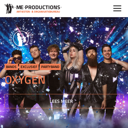
BANDS
EXCLUSIEF
PARTYBAND
OXYGEN
LEES MEER