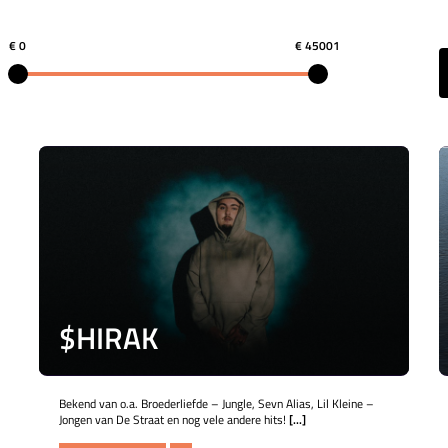
€ 0
€ 45001
$HIRAK
Bekend van o.a. Broederliefde – Jungle, Sevn Alias, Lil Kleine –
Jongen van De Straat en nog vele andere hits!
[...]